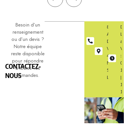
Besoin d’un
02
8
Du
renseignement
41
ALLÉE
Lund
ou d’un devis ?
59
DES
au
Notre équipe
50
VIOLETTE
Vend
reste disponible
75
49560
:
pour répondre
NUEIL-
08h0
CONTACTEZ-
à toutes vos
SUR-
12h
NOUS
demandes.
LAYON
|
14h0
18h