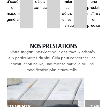
d’expérience
délais
limiter
une
en
contractuels.
les
prestation
maçonnerie
délais
maîtrisée
générale.
et les
et
interruptions.
précise.
NOS PRESTATIONS
Notre
intervient pour des travaux adaptés
maçon
aux particularités du site. Cela peut concerner une
construction neuve, une reprise partielle ou une
modification plus structurelle.
CHEMINÉES