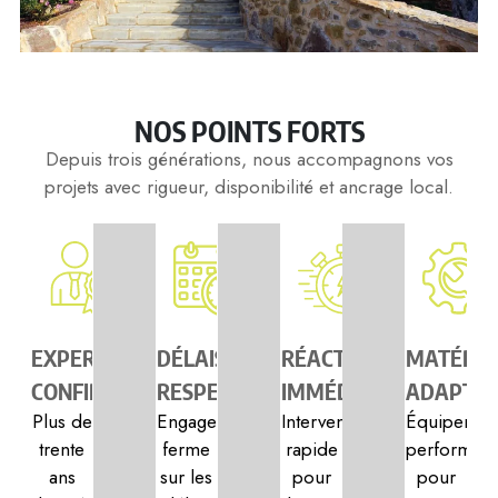
NOS POINTS FORTS
Depuis trois générations, nous accompagnons vos
projets avec rigueur, disponibilité et ancrage local.
EXPERTISE
DÉLAIS
RÉACTIVITÉ
MATÉRIE
CONFIRMÉE
RESPECTÉS
IMMÉDIATE
ADAPTÉ
Plus de
Engagement
Intervention
Équipemen
trente
ferme
rapide
performant
ans
sur les
pour
pour