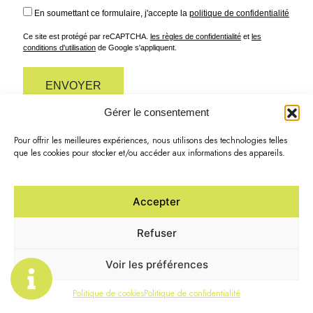
En soumettant ce formulaire, j'accepte la
politique de confidentialité
Ce site est protégé par reCAPTCHA.
les règles de confidentialité
et
les
conditions d'utilisation
de Google s'appliquent.
Gérer le consentement
Alternative:
Pour offrir les meilleures expériences, nous utilisons des technologies telles
que les cookies pour stocker et/ou accéder aux informations des appareils.
Menu
Accueil
Accepter
Prestations
Laroche Pere et Fil
À propos
Refuser
Mentions légales
Réalisations
Politique de confidentialité
Voir les préférences
Contact
Plan du site
Politique de cookies
Politique de confidentialité